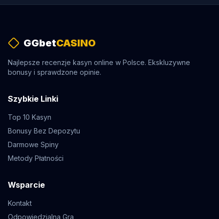
GGbet
CASINO
Najlepsze recenzje kasyn online w Polsce. Ekskluzywne
bonusy i sprawdzone opinie.
Szybkie Linki
Top 10 Kasyn
Bonusy Bez Depozytu
Darmowe Spiny
Metody Płatności
Wsparcie
Kontakt
Odpowiedzialna Gra