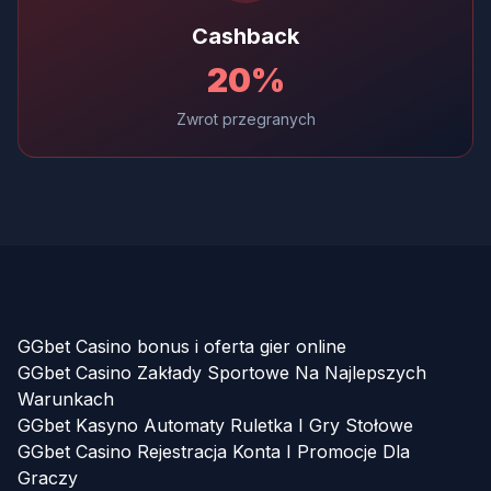
Cashback
20%
Zwrot przegranych
GGbet Casino bonus i oferta gier online
GGbet Casino Zakłady Sportowe Na Najlepszych
Warunkach
GGbet Kasyno Automaty Ruletka I Gry Stołowe
GGbet Casino Rejestracja Konta I Promocje Dla
Graczy