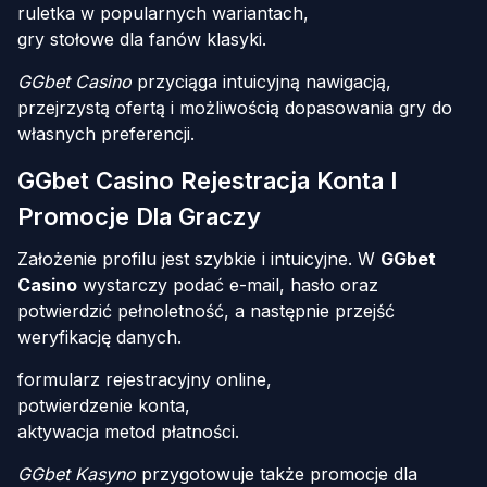
ruletka w popularnych wariantach,
gry stołowe dla fanów klasyki.
GGbet Casino
przyciąga intuicyjną nawigacją,
przejrzystą ofertą i możliwością dopasowania gry do
własnych preferencji.
GGbet Casino Rejestracja Konta I
Promocje Dla Graczy
Założenie profilu jest szybkie i intuicyjne. W
GGbet
Casino
wystarczy podać e-mail, hasło oraz
potwierdzić pełnoletność, a następnie przejść
weryfikację danych.
formularz rejestracyjny online,
potwierdzenie konta,
aktywacja metod płatności.
GGbet Kasyno
przygotowuje także promocje dla