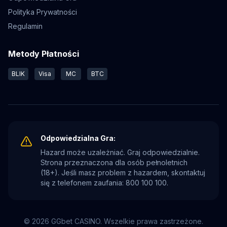
Polityka Prywatności
Regulamin
Metody Płatności
BLIK
Visa
MC
BTC
Odpowiedzialna Gra:
Hazard może uzależniać. Graj odpowiedzialnie.
Strona przeznaczona dla osób pełnoletnich
(18+). Jeśli masz problem z hazardem, skontaktuj
się z telefonem zaufania: 800 100 100.
© 2026 GGbet CASINO. Wszelkie prawa zastrzeżone.