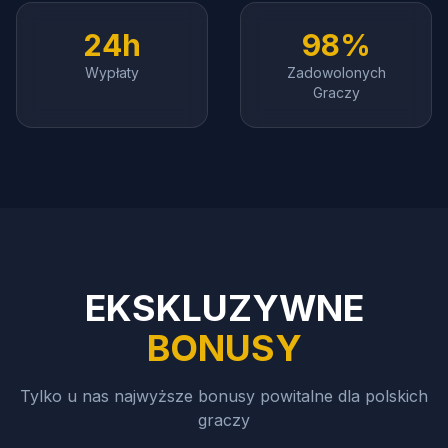
24h
98%
Wypłaty
Zadowolonych
Graczy
EKSKLUZYWNE
BONUSY
Tylko u nas najwyższe bonusy powitalne dla polskich
graczy